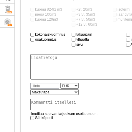
kuomu 82-92 m3
<2t, 20m3
isotermi
mega 100m3
<3.5t, 35m3
jäähdytt
kuomu 120m3
<7.5t, 50m3
multitemp.
<12.5t, 60m3
kokonaiskuormitus
takaapäin
T
osakuormitus
ylhäältä
i
sivu
Ilmoittaa sopivan tarjouksen osoitteeseen:
Sähköposti