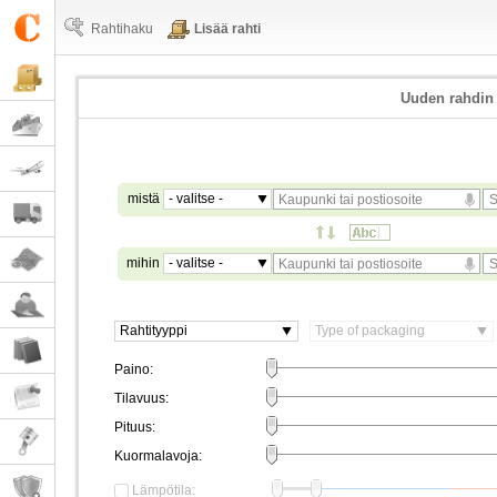
Rahtihaku
Lisää rahti
Uuden rahdin
mistä
- valitse -
mihin
- valitse -
Rahtityyppi
Type of packaging
Paino:
Tilavuus:
Pituus:
Kuormalavoja:
Lämpötila: