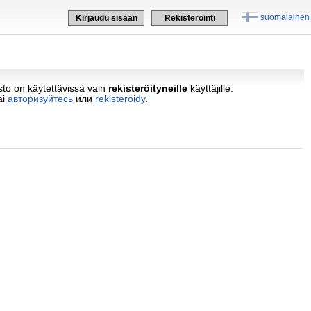
suomalainen
Kirjaudu sisään
Rekisteröinti
asto on käytettävissä vain
rekisteröityneille
käyttäjille.
ai
авторизуйтесь
или
rekisteröidy
.