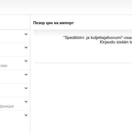
Позор цен на импорт
“Speditööri- ja kuljettajafoorumi“-os
Kirjaudu sisään t
зках
 функции