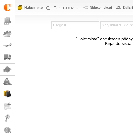
Hakemisto
Tapahtumavirta
Sidosyritykset
Kuljet
“Hakemisto” ositukseen pääsy t
Kirjaudu sisää