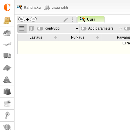
Rahtihaku
Lisää rahti
Uusi
Korityyppi
Add parameters
Lastaus
Purkaus
Päiväm
Ei r