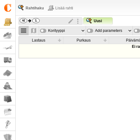
Rahtihaku
Lisää rahti
Uusi
Korityyppi
Add parameters
Lastaus
Purkaus
Päiväm
Ei r