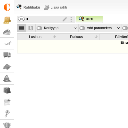
Rahtihaku
Lisää rahti
Uusi
Korityyppi
Add parameters
Lastaus
Purkaus
Päiväm
Ei r