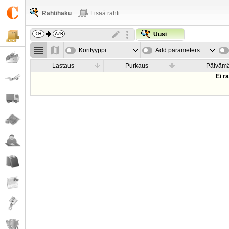
Rahtihaku
Lisää rahti
Uusi
Korityyppi
Add parameters
Lastaus
Purkaus
Päiväm
Ei r