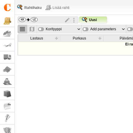
Rahtihaku
Lisää rahti
Uusi
Korityyppi
Add parameters
Lastaus
Purkaus
Päiväm
Ei r