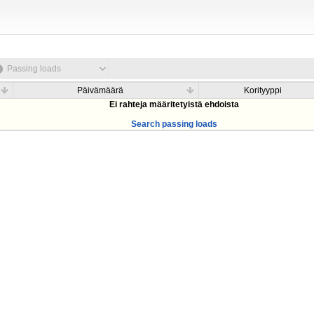
Passing loads
Päivämäärä
Korityyppi
Ei rahteja määritetyistä ehdoista
Search passing loads