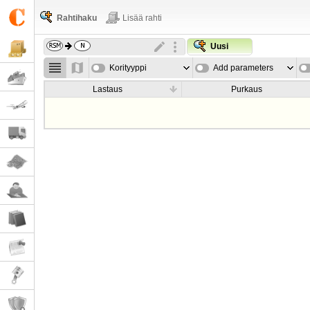
Rahtihaku
Lisää rahti
Uusi
Korityyppi
Add parameters
Lastaus
Purkaus