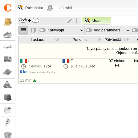
Rahtihaku
Lisää rahti
Uusi
Korityyppi
Add parameters
Lastaus
Purkaus
Päivämäärä
Täysi pääsy rahtitarjouksiin on
Kirjaudu sisä
I
F
07 elokuu
k
Pe
7 elokuu 12
10 elokuu 16
00
00
0 km
Kuormitus Italia - Ranska
13 min.