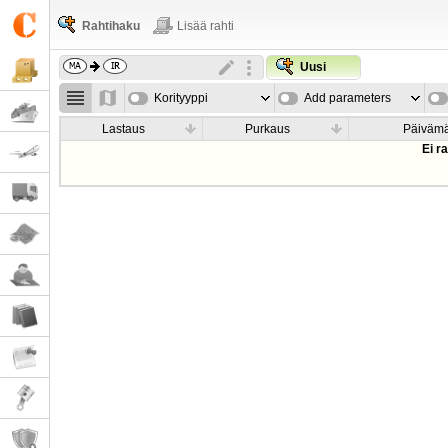
Rahtihaku
Lisää rahti
Uusi
Korityyppi
Add parameters
Lastaus
Purkaus
Päiväm
Ei r