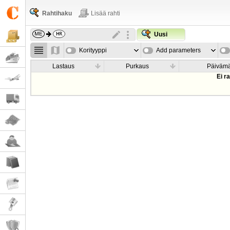
Rahtihaku
Lisää rahti
Uusi
Korityyppi
Add parameters
Lastaus
Purkaus
Päiväm
Ei r