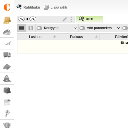
Rahtihaku
Lisää rahti
Uusi
Korityyppi
Add parameters
Lastaus
Purkaus
Päiväm
Ei r