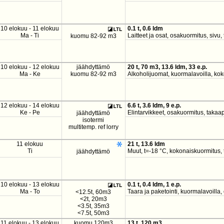
10 elokuu - 11 elokuu
0.1 t, 0.6 ldm
Ma - Ti
Laitteet ja osat, osakuormitus, sivu
kuomu 82-92 m3
10 elokuu - 12 elokuu
jäähdyttämö
20 t, 70 m3, 13.6 ldm, 33 e.p.
Ma - Ke
kuomu 82-92 m3
Alkoholijuomat, kuormalavoilla, ko
12 elokuu - 14 elokuu
6.6 t, 3.6 ldm, 9 e.p.
Ke - Pe
Elintarvikkeet, osakuormitus, takaa
jäähdyttämö
isotermi
multitemp. ref lorry
11 elokuu
21 t, 13.6 ldm
Ti
Muut, t=-18 °C, kokonaiskuormitus,
jäähdyttämö
10 elokuu - 13 elokuu
0.1 t, 0.4 ldm, 1 e.p.
Ma - To
Taara ja paketointi, kuormalavoilla
<12.5t, 60m3
<2t, 20m3
<3.5t, 35m3
<7.5t, 50m3
11 elokuu - 13 elokuu
kuomu 120m3
13 t, 120 m3