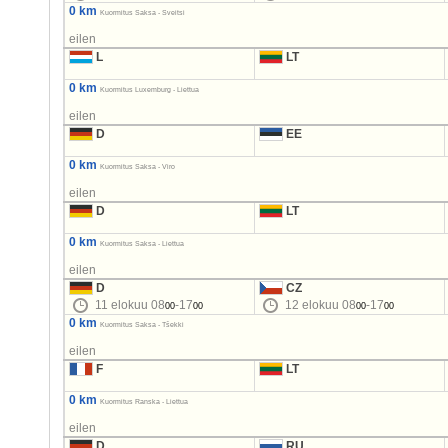
0 km
Kuormitus Saksa - Sveitsi
eilen
L
LT
0 km
Kuormitus Luxemburg - Liettua
eilen
D
EE
0 km
Kuormitus Saksa - Viro
eilen
D
LT
0 km
Kuormitus Saksa - Liettua
eilen
D
CZ
11 elokuu 08
-17
12 elokuu 08
-17
00
00
00
00
0 km
Kuormitus Saksa - Tšekki
eilen
F
LT
0 km
Kuormitus Ranska - Liettua
eilen
D
RU