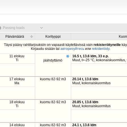
Passing loads
Päivämäärä
Korityyppi
Kuor
Täysi pääsy rahtitarjouksiin on vapaasti käytettävissä vain
rekisteröityneille
käyt
Kirjaudu sisään tai
авторизуйтесь
или
rekisteröidy
.
11 elokuu
16.5 t, 13.6 ldm, 33 e.p.
Ti
Muut, t=-25 °C, kokonaiskuormitus,
jäähdyttämö
17 elokuu
kuomu 82-92 m3
20.14 t, 13.6 ldm
Ma
Muut, kokonaiskuormitus
18 elokuu
kuomu 82-92 m3
20.85 t, 13.6 ldm
Ti
Muut, kokonaiskuormitus
14 elokuu
kuomu 82-92 m3
24.1 t, 13.6 ldm