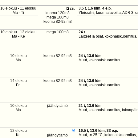
10 elokuu - 11 elokuu
3.5 t, 1.6 ldm, 4 e.p.
Ma - Ti
Yleisrahti, kuormalavoilla, ADR 3, 
kuomu 120m3
mega 100m3
kuomu 82-92 m3
10 elokuu - 12 elokuu
mega 100m3
24 t
Ma - Ke
Laitteet ja osat, kokonaiskuormitus,
10 elokuu
kuomu 82-92 m3
24 t, 13.6 ldm
Ma
Muut, kokonaiskuormitus
14 elokuu
kuomu 82-92 m3
24 t, 13.6 ldm
Pe
Muut, kokonaiskuormitus
10 elokuu
jäähdyttämö
21 t, 13.6 ldm
Ma
Muut, kokonaiskuormitus, takaapäi
12 elokuu
16.5 t, 13.6 ldm, 33 e.p.
Ke
Muut, t=-25 °C, kokonaiskuormitus,
jäähdyttämö