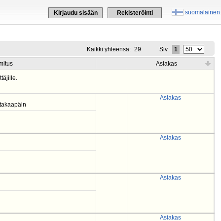
suomalainen
Kirjaudu sisään
Rekisteröinti
Kaikki yhteensä:
29
Siv.
1
mitus
Asiakas
täjille.
Asiakas
 takaapäin
Asiakas
Asiakas
Asiakas