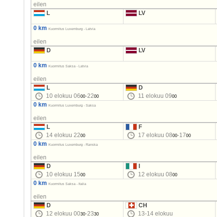
eilen
L
LV
0 km
Kuormitus Luxemburg - Latvia
eilen
D
LV
0 km
Kuormitus Saksa - Latvia
eilen
L
D
10 elokuu 06
-22
11 elokuu 09
00
00
00
0 km
Kuormitus Luxemburg - Saksa
eilen
L
F
14 elokuu 22
17 elokuu 08
-17
00
00
00
0 km
Kuormitus Luxemburg - Ranska
eilen
D
I
10 elokuu 15
12 elokuu 08
00
00
0 km
Kuormitus Saksa - Italia
eilen
D
CH
12 elokuu 00
-23
13-14 elokuu
30
30