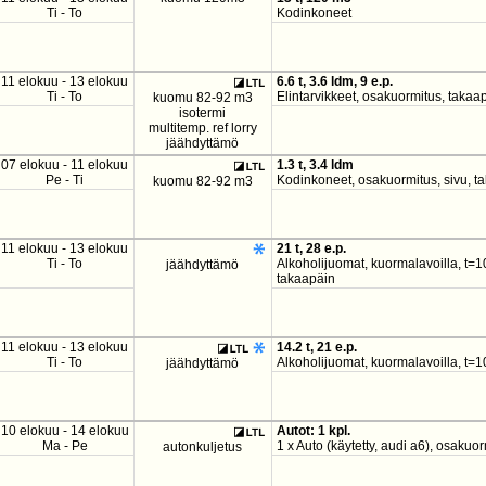
Ti - To
Kodinkoneet
11 elokuu - 13 elokuu
6.6 t, 3.6 ldm, 9 e.p.
Ti - To
Elintarvikkeet, osakuormitus, takaa
kuomu 82-92 m3
isotermi
multitemp. ref lorry
jäähdyttämö
07 elokuu - 11 elokuu
1.3 t, 3.4 ldm
Pe - Ti
Kodinkoneet, osakuormitus, sivu, t
kuomu 82-92 m3
11 elokuu - 13 elokuu
21 t, 28 e.p.
Ti - To
Alkoholijuomat, kuormalavoilla, t=1
jäähdyttämö
takaapäin
11 elokuu - 13 elokuu
14.2 t, 21 e.p.
Ti - To
Alkoholijuomat, kuormalavoilla, t=1
jäähdyttämö
10 elokuu - 14 elokuu
Autot: 1 kpl.
Ma - Pe
1 x Auto (käytetty, audi a6), osakuo
autonkuljetus