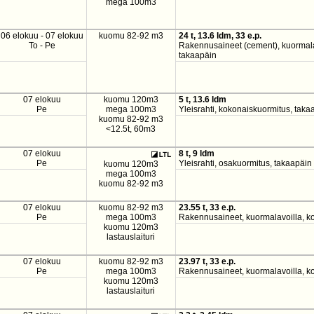
mega 100m3
06 elokuu - 07 elokuu
kuomu 82-92 m3
24 t, 13.6 ldm, 33 e.p.
To - Pe
Rakennusaineet (cement), kuormalav
takaapäin
07 elokuu
kuomu 120m3
5 t, 13.6 ldm
Pe
mega 100m3
Yleisrahti, kokonaiskuormitus, taka
kuomu 82-92 m3
<12.5t, 60m3
07 elokuu
8 t, 9 ldm
Pe
Yleisrahti, osakuormitus, takaapäin
kuomu 120m3
mega 100m3
kuomu 82-92 m3
07 elokuu
kuomu 82-92 m3
23.55 t, 33 e.p.
Pe
mega 100m3
Rakennusaineet, kuormalavoilla, ko
kuomu 120m3
lastauslaituri
07 elokuu
kuomu 82-92 m3
23.97 t, 33 e.p.
Pe
mega 100m3
Rakennusaineet, kuormalavoilla, ko
kuomu 120m3
lastauslaituri