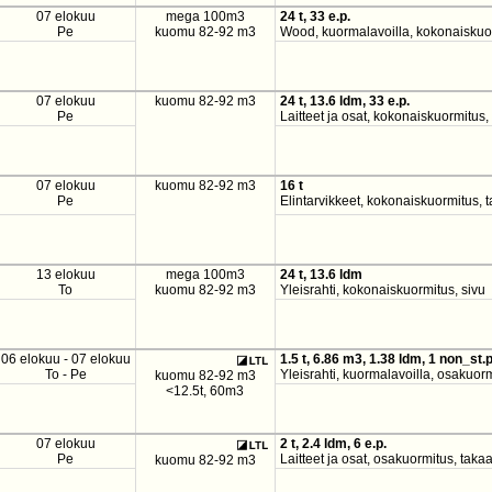
07 elokuu
mega 100m3
24 t, 33 e.p.
Pe
kuomu 82-92 m3
Wood, kuormalavoilla, kokonaiskuor
07 elokuu
kuomu 82-92 m3
24 t, 13.6 ldm, 33 e.p.
Pe
Laitteet ja osat, kokonaiskuormitus,
07 elokuu
kuomu 82-92 m3
16 t
Pe
Elintarvikkeet, kokonaiskuormitus, 
13 elokuu
mega 100m3
24 t, 13.6 ldm
To
kuomu 82-92 m3
Yleisrahti, kokonaiskuormitus, sivu
06 elokuu - 07 elokuu
1.5 t, 6.86 m3, 1.38 ldm, 1 non_st.p
To - Pe
Yleisrahti, kuormalavoilla, osakuor
kuomu 82-92 m3
<12.5t, 60m3
07 elokuu
2 t, 2.4 ldm, 6 e.p.
Pe
Laitteet ja osat, osakuormitus, taka
kuomu 82-92 m3