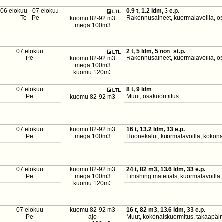
06 elokuu - 07 elokuu
0.9 t, 1.2 ldm, 3 e.p.
To - Pe
Rakennusaineet, kuormalavoilla, o
kuomu 82-92 m3
mega 100m3
07 elokuu
2 t, 5 ldm, 5 non_st.p.
Pe
Rakennusaineet, kuormalavoilla, os
kuomu 82-92 m3
mega 100m3
kuomu 120m3
07 elokuu
8 t, 9 ldm
Pe
Muut, osakuormitus
kuomu 82-92 m3
07 elokuu
kuomu 82-92 m3
16 t, 13.2 ldm, 33 e.p.
Pe
mega 100m3
Huonekalut, kuormalavoilla, kokona
07 elokuu
kuomu 82-92 m3
24 t, 82 m3, 13.6 ldm, 33 e.p.
Pe
mega 100m3
Finishing materials, kuormalavoilla
kuomu 120m3
07 elokuu
kuomu 82-92 m3
16 t, 82 m3, 13.6 ldm, 33 e.p.
Pe
ajo
Muut, kokonaiskuormitus, takaapäi