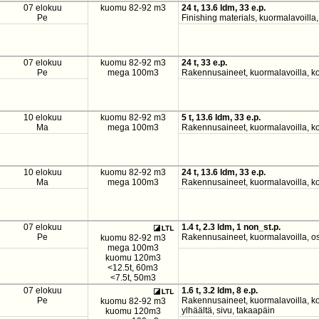
07 elokuu
kuomu 82-92 m3
24 t, 13.6 ldm, 33 e.p.
Pe
Finishing materials, kuormalavoilla
07 elokuu
kuomu 82-92 m3
24 t, 33 e.p.
Pe
mega 100m3
Rakennusaineet, kuormalavoilla, ko
10 elokuu
kuomu 82-92 m3
5 t, 13.6 ldm, 33 e.p.
Ma
mega 100m3
Rakennusaineet, kuormalavoilla, ko
10 elokuu
kuomu 82-92 m3
24 t, 13.6 ldm, 33 e.p.
Ma
mega 100m3
Rakennusaineet, kuormalavoilla, ko
07 elokuu
1.4 t, 2.3 ldm, 1 non_st.p.
Pe
Rakennusaineet, kuormalavoilla, os
kuomu 82-92 m3
mega 100m3
kuomu 120m3
<12.5t, 60m3
<7.5t, 50m3
07 elokuu
1.6 t, 3.2 ldm, 8 e.p.
Pe
Rakennusaineet, kuormalavoilla, k
kuomu 82-92 m3
ylhäältä, sivu, takaapäin
kuomu 120m3