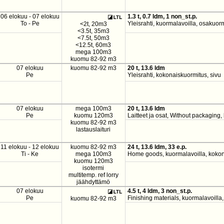
06 elokuu - 07 elokuu
1.3 t, 0.7 ldm, 1 non_st.p.
To - Pe
Yleisrahti, kuormalavoilla, osakuorm
<2t, 20m3
<3.5t, 35m3
<7.5t, 50m3
<12.5t, 60m3
mega 100m3
kuomu 82-92 m3
07 elokuu
kuomu 82-92 m3
20 t, 13.6 ldm
Pe
Yleisrahti, kokonaiskuormitus, sivu
07 elokuu
mega 100m3
20 t, 13.6 ldm
Pe
kuomu 120m3
Laitteet ja osat, Without packaging,
kuomu 82-92 m3
lastauslaituri
11 elokuu - 12 elokuu
kuomu 82-92 m3
24 t, 13.6 ldm, 33 e.p.
Ti - Ke
mega 100m3
Home goods, kuormalavoilla, kokon
kuomu 120m3
isotermi
multitemp. ref lorry
jäähdyttämö
07 elokuu
4.5 t, 4 ldm, 3 non_st.p.
Pe
Finishing materials, kuormalavoilla
kuomu 82-92 m3