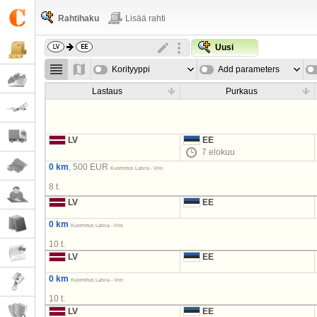
Rahtihaku
Lisää rahti
Uusi
Korityyppi
Add parameters
Lastaus
Purkaus
LV
EE
7 elokuu
0 km
, 500 EUR
Kuormitus Latvia - Viro
8 t.
LV
EE
0 km
Kuormitus Latvia - Viro
10 t.
LV
EE
0 km
Kuormitus Latvia - Viro
10 t.
LV
EE