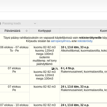
Passing loads
Päivämäärä
Korityyppi
Kuor
Täysi pääsy rahtitarjouksiin on vapaasti käytettävissä vain
rekisteröityneille
käyt
Kirjaudu sisään tai
авторизуйтесь
или
rekisteröidy
.
06 elokuu - 07 elokuu
kuomu 82-92 m3
10 t, 13.6 ldm, 33 e.p.
To - Pe
kuomu 120m3
Alkoholittomat, kuormalavoilla, ko
mega 100m3
isotermi
multitemp. ref lorry
jäähdyttämö
07 elokuu
6 t, 4 fin.p.
Pe
Rakennusaineet, kuormalavoilla, os
kuomu 82-92 m3
kuomu 120m3
mega 100m3
07 elokuu
kuomu 82-92 m3
24 t, 13.6 ldm, 33 e.p.
Pe
Rakennusaineet, kuormalavoilla, ko
07 elokuu - 10 elokuu
kuomu 82-92 m3
24 t, 13.6 ldm, 32 e.p.