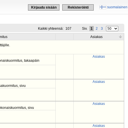
suomalainen
Kirjaudu sisään
Rekisteröinti
Kaikki yhteensä:
107
Siv.
1
2
3
mitus
Asiakas
täjille.
Asiakas
konaiskuormitus, takaapäin
Asiakas
akuormitus, sivu
Asiakas
konaiskuormitus, sivu
Asiakas