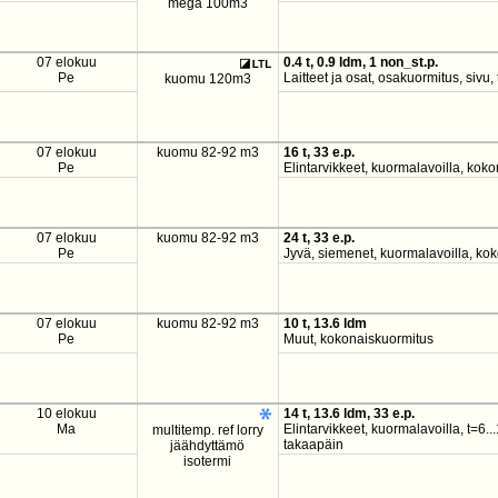
mega 100m3
07 elokuu
0.4 t, 0.9 ldm, 1 non_st.p.
Pe
Laitteet ja osat, osakuormitus, sivu
kuomu 120m3
07 elokuu
kuomu 82-92 m3
16 t, 33 e.p.
Pe
Elintarvikkeet, kuormalavoilla, kok
07 elokuu
kuomu 82-92 m3
24 t, 33 e.p.
Pe
Jyvä, siemenet, kuormalavoilla, ko
07 elokuu
kuomu 82-92 m3
10 t, 13.6 ldm
Pe
Muut, kokonaiskuormitus
10 elokuu
14 t, 13.6 ldm, 33 e.p.
Ma
Elintarvikkeet, kuormalavoilla, t=6.
multitemp. ref lorry
takaapäin
jäähdyttämö
isotermi