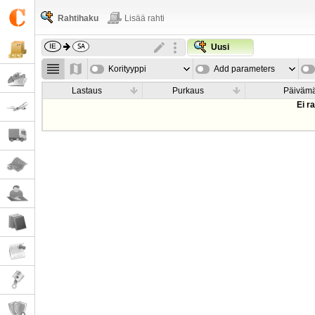
Rahtihaku
Lisää rahti
Uusi
Korityyppi
Add parameters
Lastaus
Purkaus
Päiväm
Ei r