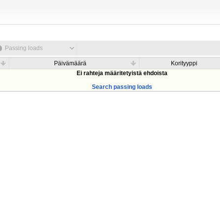
Passing loads
Päivämäärä
Korityyppi
Ei rahteja määritetyistä ehdoista
Search passing loads