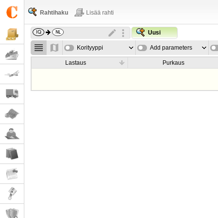
Rahtihaku
Lisää rahti
Uusi
Korityyppi
Add parameters
Lastaus
Purkaus