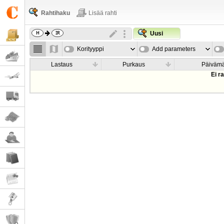
Rahtihaku
Lisää rahti
Uusi
Korityyppi
Add parameters
Lastaus
Purkaus
Päiväm
Ei r