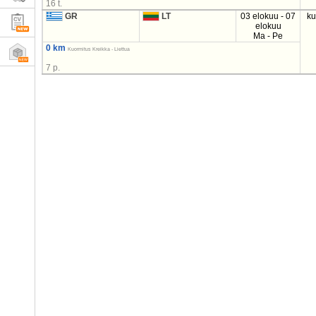
16 t.
GR
LT
03 elokuu - 07
k
elokuu
Ma - Pe
0 km
Kuormitus Kreikka - Liettua
7 p.