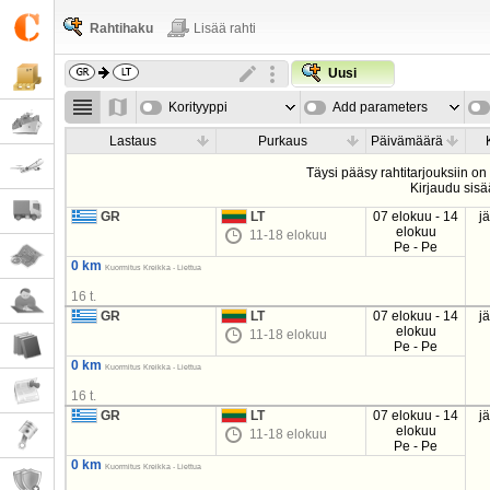
Rahtihaku
Lisää rahti
Uusi
Korityyppi
Add parameters
Lastaus
Purkaus
Päivämäärä
Täysi pääsy rahtitarjouksiin on
Kirjaudu sisä
GR
LT
07 elokuu - 14
j
elokuu
11-18 elokuu
Pe - Pe
0 km
Kuormitus Kreikka - Liettua
16 t.
GR
LT
07 elokuu - 14
j
elokuu
11-18 elokuu
Pe - Pe
0 km
Kuormitus Kreikka - Liettua
16 t.
GR
LT
07 elokuu - 14
j
elokuu
11-18 elokuu
Pe - Pe
0 km
Kuormitus Kreikka - Liettua