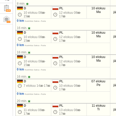
8 min.
D
PL
10 elokuu
Ma
j
10 elokuu 08
-
12 elokuu 08
-
00
00
15
17
00
00
0 km
Kuormitus Saksa - Puola
16 min.
D
PL
10 elokuu
Ma
j
10 elokuu 08
-
12 elokuu 08
-
00
00
15
17
00
00
0 km
Kuormitus Saksa - Puola
16 min.
D
PL
10 elokuu
Ma
j
10 elokuu 08
-
12 elokuu 08
-
00
00
15
17
00
00
0 km
Kuormitus Saksa - Puola
16 min.
D
PL
07 elokuu
Pe
j
7 elokuu 14
-17
10 elokuu 08
-
30
00
00
17
00
0 km
Kuormitus Saksa - Puola
20 min.
D
PL
11 elokuu
Ti
j
11 elokuu 08
-
13 elokuu 08
-
00
00
17
17
00
00