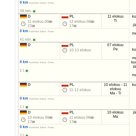
0 km
Kuormitus Saksa - Puola
39 min.
D
PL
11 elokuu
k
Ti
11 elokuu 00
-
12 elokuu 08
-
00
00
j
23
17
30
00
0 km
Kuormitus Saksa - Puola
m
41 min.
D
PL
07 elokuu
Pe
k
10-13 elokuu
m
0 km
ku
Kuormitus Saksa - Puola
j
1 t.
mu
D
PL
10 elokuu - 11
k
elokuu
11-12 elokuu
Ma - Ti
0 km
Kuormitus Saksa - Puola
1 t.
D
PL
10 elokuu
j
Ma
10 elokuu 08
-
11 elokuu 08
-
00
00
17
17
00
00
0 km
Kuormitus Saksa - Puola
2 t.