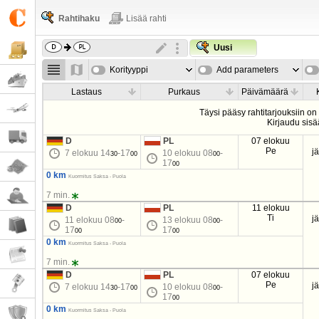
Rahtihaku
Lisää rahti
Uusi
Korityyppi
Add parameters
Lastaus
Purkaus
Päivämäärä
Täysi pääsy rahtitarjouksiin on
Kirjaudu sisä
D
PL
07 elokuu
Pe
j
7 elokuu 14
-17
10 elokuu 08
-
30
00
00
17
00
0 km
Kuormitus Saksa - Puola
7 min.
D
PL
11 elokuu
Ti
j
11 elokuu 08
-
13 elokuu 08
-
00
00
17
17
00
00
0 km
Kuormitus Saksa - Puola
7 min.
D
PL
07 elokuu
Pe
j
7 elokuu 14
-17
10 elokuu 08
-
30
00
00
17
00
0 km
Kuormitus Saksa - Puola