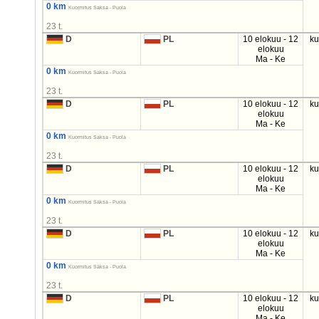
0 km
Kuormitus Saksa - Puola
23 t.
D
PL
10 elokuu - 12
k
elokuu
Ma - Ke
0 km
Kuormitus Saksa - Puola
23 t.
D
PL
10 elokuu - 12
k
elokuu
Ma - Ke
0 km
Kuormitus Saksa - Puola
23 t.
D
PL
10 elokuu - 12
k
elokuu
Ma - Ke
0 km
Kuormitus Saksa - Puola
23 t.
D
PL
10 elokuu - 12
k
elokuu
Ma - Ke
0 km
Kuormitus Saksa - Puola
23 t.
D
PL
10 elokuu - 12
k
elokuu
Ma - Ke