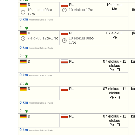
D
PL
10 elokuu
Ma
j
10 elokuu 08
-
10 elokuu 17
00
00
17
00
0 km
Kuormitus Saksa - Puola
2 t.
D
PL
07 elokuu
j
Pe
7 elokuu 12
-17
10 elokuu 08
-
00
00
00
17
00
0 km
Kuormitus Saksa - Puola
2 t.
D
PL
07 elokuu - 11
k
elokuu
Pe - Ti
0 km
Kuormitus Saksa - Puola
2 t.
D
PL
07 elokuu - 11
k
elokuu
Pe - Ti
0 km
Kuormitus Saksa - Puola
2 t.
D
PL
07 elokuu - 11
k
elokuu
Pe - Ti
0 km
Kuormitus Saksa - Puola