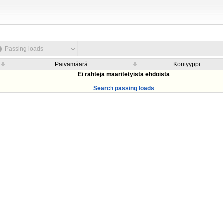
Passing loads
Päivämäärä
Korityyppi
Ei rahteja määritetyistä ehdoista
Search passing loads