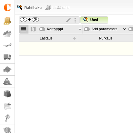
Rahtihaku
Lisää rahti
Uusi
Korityyppi
Add parameters
Lastaus
Purkaus