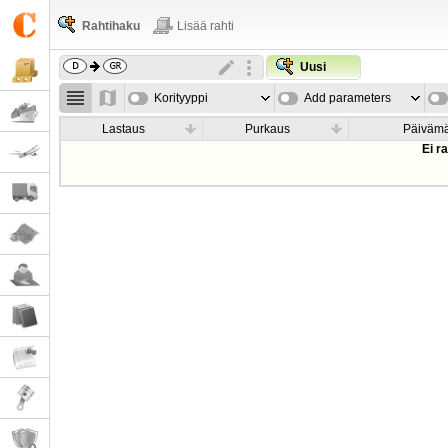
Rahtihaku
Lisää rahti
Uusi
Korityyppi
Add parameters
Lastaus
Purkaus
Päiväm
Ei r