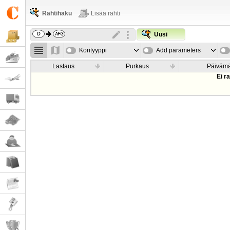
Rahtihaku
Lisää rahti
Uusi
Korityyppi
Add parameters
Lastaus
Purkaus
Päiväm
Ei r