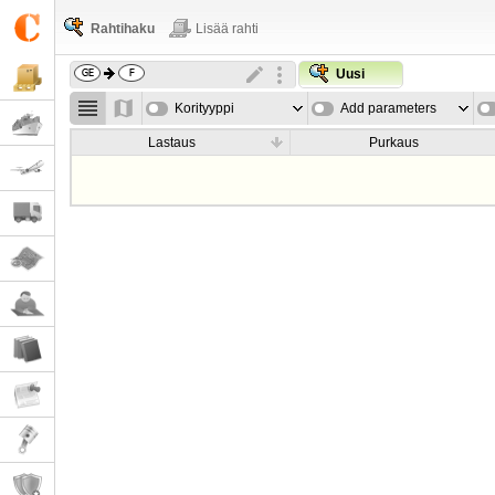
Rahtihaku
Lisää rahti
Uusi
Korityyppi
Add parameters
Lastaus
Purkaus