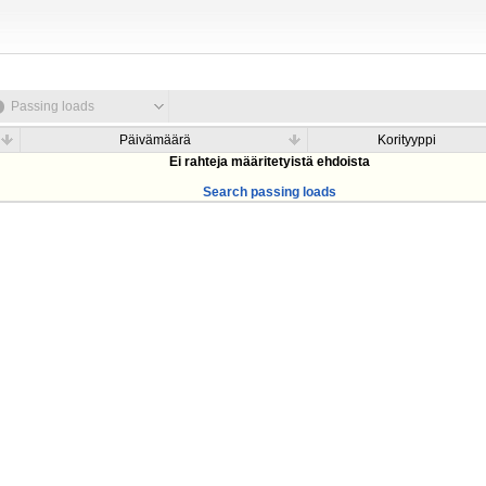
Passing loads
Päivämäärä
Korityyppi
Ei rahteja määritetyistä ehdoista
Search passing loads