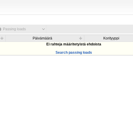
Passing loads
Päivämäärä
Korityyppi
Ei rahteja määritetyistä ehdoista
Search passing loads