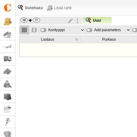
Rahtihaku
Lisää rahti
Uusi
Korityyppi
Add parameters
Lastaus
Purkaus