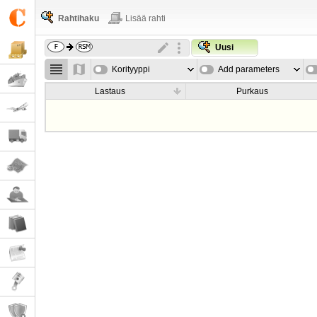
Rahtihaku
Lisää rahti
Uusi
Korityyppi
Add parameters
Lastaus
Purkaus