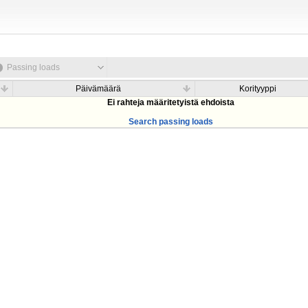
Passing loads
Päivämäärä
Korityyppi
Ei rahteja määritetyistä ehdoista
Search passing loads