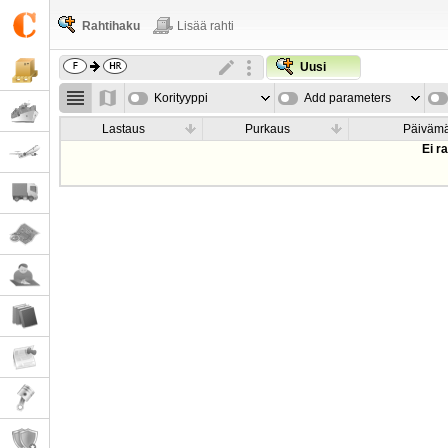
Rahtihaku
Lisää rahti
Uusi
Korityyppi
Add parameters
Lastaus
Purkaus
Päiväm
Ei r