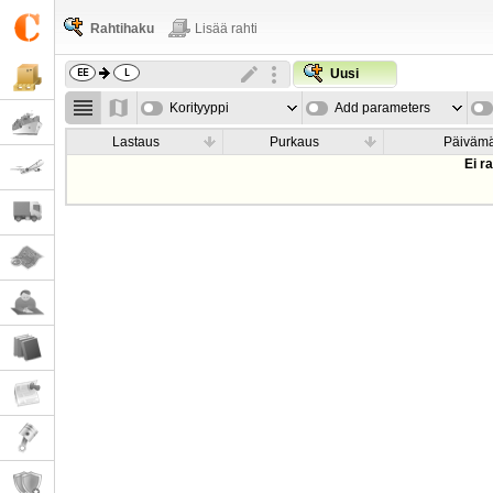
Rahtihaku
Lisää rahti
Uusi
Korityyppi
Add parameters
Lastaus
Purkaus
Päiväm
Ei r