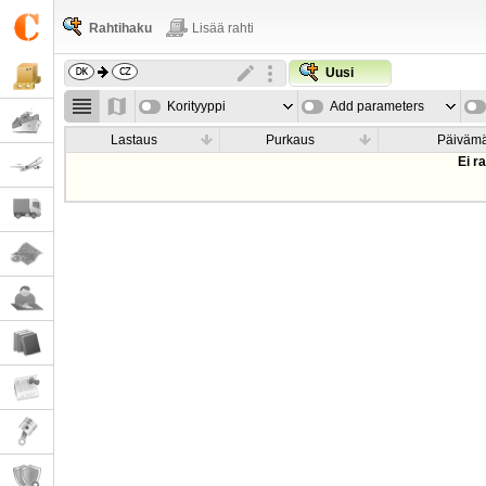
Rahtihaku
Lisää rahti
Uusi
Korityyppi
Add parameters
Lastaus
Purkaus
Päiväm
Ei r