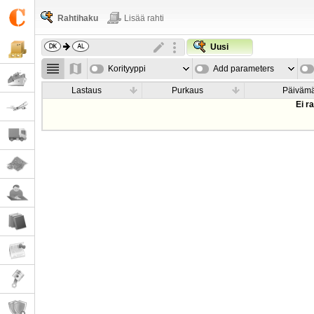
Rahtihaku
Lisää rahti
Uusi
Korityyppi
Add parameters
Lastaus
Purkaus
Päiväm
Ei r