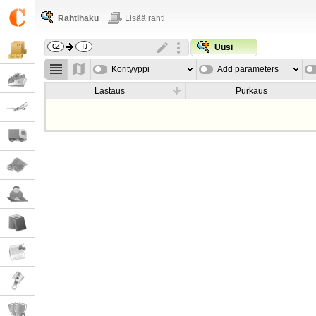
Rahtihaku
Lisää rahti
Uusi
Korityyppi
Add parameters
Lastaus
Purkaus