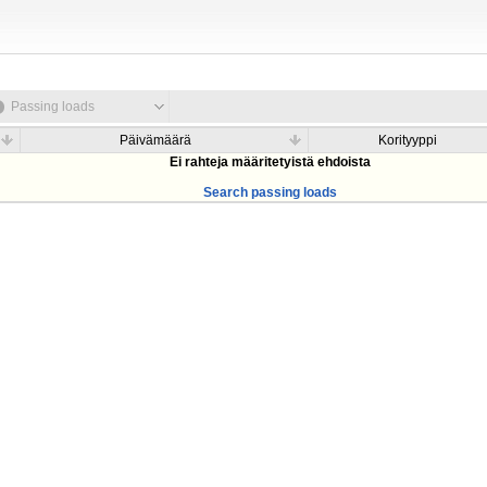
Passing loads
Päivämäärä
Korityyppi
Ei rahteja määritetyistä ehdoista
Search passing loads