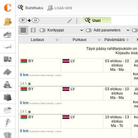
Rahtihaku
Lisää rahti
Uusi
Korityyppi
Add parameters
Lastaus
Purkaus
Päivämäärä
Täysi pääsy rahtitarjouksiin on
Kirjaudu sisä
BY
LV
03 elokuu - 10
j
elokuu
k
Ma - Ma
ku
0 km
Kuormitus Valko-Venäjä - Latvia
m
14 t.
BY
LV
03 elokuu - 10
j
elokuu
k
Ma - Ma
ku
0 km
Kuormitus Valko-Venäjä - Latvia
m
14 t.
BY
LV
10 elokuu - 13
k
elokuu
Ma - To
m
0 km
Kuormitus Valko-Venäjä - Latvia