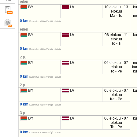
eilen
BY
LV
10 elokuu - 13
k
elokuu
Ma - To
m
0 km
Kuormitus Valko-Venäjä - Latvia
eilen
BY
LV
06 elokuu - 11
k
elokuu
To - Ti
0 km
Kuormitus Valko-Venäjä - Latvia
2 p.
BY
LV
06 elokuu - 07
m
elokuu
ku
To - Pe
k
0 km
Kuormitus Valko-Venäjä - Latvia
2 p.
BY
LV
05 elokuu - 07
k
elokuu
Ke - Pe
0 km
Kuormitus Valko-Venäjä - Latvia
3 p.
BY
LV
06 elokuu - 07
k
elokuu
To - Pe
0 km
Kuormitus Valko-Venäjä - Latvia