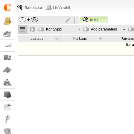
Rahtihaku
Lisää rahti
Uusi
Korityyppi
Add parameters
Lastaus
Purkaus
Päiväm
Ei r