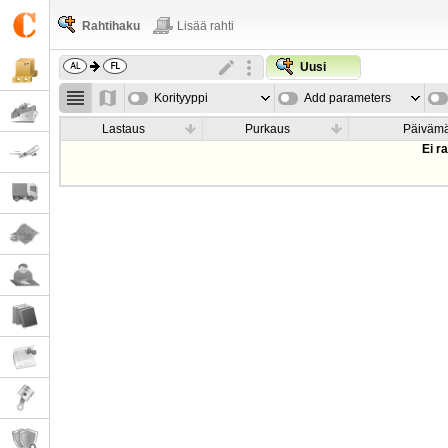
Rahtihaku
Lisää rahti
Uusi
Korityyppi
Add parameters
Lastaus
Purkaus
Päiväm
Ei r