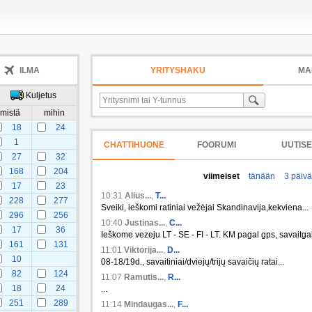
ILMA
YRITYSHAKU
MA
Kuljetus
mistä
mihin
18
24
1
CHATTIHUONE
FOORUMI
UUTISE
27
32
168
204
viimeiset
tänään
3 päiv
17
23
10:31
Alius...
,
T...
228
277
Sveiki, ieškomi ratiniai vežėjai Skandinavija,kekviena...
296
256
10:40
Justinas...
,
C...
17
36
Ieškome vezeju LT - SE - FI - LT. KM pagal gps, savaitgali
161
131
11:01
Viktorija...
,
D...
10
08-18/19d., savaitiniai/dviejų/trijų savaičių ratai...
82
124
11:07
Ramutis...
,
R...
18
24
...
251
289
11:14
Mindaugas...
,
F...