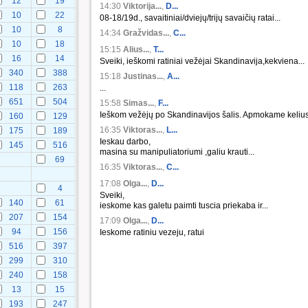
12
19
14:30
Viktorija...
,
D...
10
22
08-18/19d., savaitiniai/dviejų/trijų savaičių ratai...
10
8
14:34
Gražvidas...
,
C...
10
18
15:15
Alius...
,
T...
16
14
Sveiki, ieškomi ratiniai vežėjai Skandinavija,kekviena...
340
388
15:18
Justinas...
,
A...
118
263
...
651
504
15:58
Simas...
,
F...
Ieškom vežėjų po Skandinavijos šalis. Apmokame kelius.
160
129
16:35
Viktoras...
,
L...
175
189
Ieskau darbo,
145
516
masina su manipuliatoriumi ,galiu krauti...
69
16:35
Viktoras...
,
C...
17:08
Olga...
,
D...
4
Sveiki,
140
61
ieskome kas galetu paimti tuscia priekaba ir...
207
154
17:09
Olga...
,
D...
94
156
Ieskome ratiniu vezeju, ratui
516
397
299
310
240
158
13
15
193
247