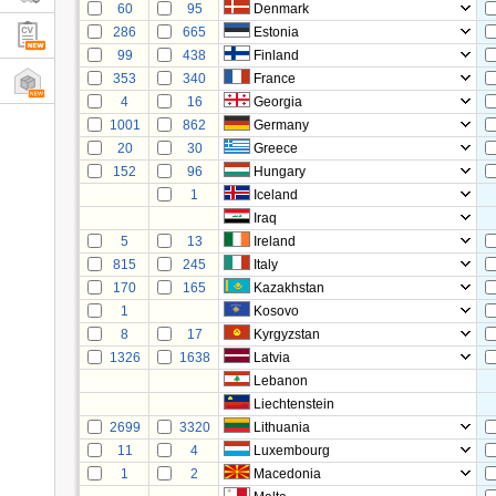
60
95
Denmark
286
665
Estonia
99
438
Finland
353
340
France
4
16
Georgia
1001
862
Germany
20
30
Greece
152
96
Hungary
1
Iceland
Iraq
5
13
Ireland
815
245
Italy
170
165
Kazakhstan
1
Kosovo
8
17
Kyrgyzstan
1326
1638
Latvia
Lebanon
Liechtenstein
2699
3320
Lithuania
11
4
Luxembourg
1
2
Macedonia