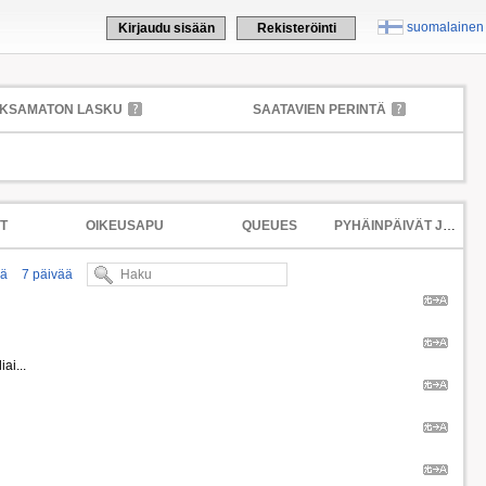
suomalainen
Kirjaudu sisään
Rekisteröinti
KSAMATON LASKU
SAATAVIEN PERINTÄ
T
OIKEUSAPU
QUEUES
PYHÄINPÄIVÄT JA JUHLAPÄIVÄT
ää
7 päivää
ai...