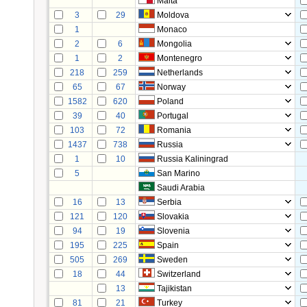
Malta
3
29
Moldova
1
Monaco
2
6
Mongolia
1
2
Montenegro
218
259
Netherlands
65
67
Norway
1582
620
Poland
39
40
Portugal
103
72
Romania
1437
738
Russia
1
10
Russia Kaliningrad
5
San Marino
Saudi Arabia
16
13
Serbia
121
120
Slovakia
94
19
Slovenia
195
225
Spain
505
269
Sweden
18
44
Switzerland
13
Tajikistan
81
21
Turkey