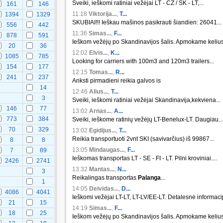
Sveiki, ieškomi ratiniai vežėjai LT - CZ / SK - LT,...
161
146
11:18
Viktorija...
,
T...
1394
1329
SKUBIAI!!! Ieškau mašinos pasikrauti šiandien: 26041...
556
442
11:36
Simas...
,
F...
878
591
Ieškom vežėjų po Skandinavijos šalis. Apmokame kelius.
20
36
12:02
Elvis...
,
K...
1085
785
Looking for carriers with 100m3 and 120m3 trailers...
154
177
12:15
Tomas...
,
R...
241
237
Anksti pirmadieni reikia galvos is
14
12:46
Alius...
,
T...
3
Sveiki, ieškomi ratiniai vežėjai Skandinavija,kekviena...
146
77
13:02
Arnas...
,
A...
773
384
Sveiki, ieškome ratinių vežėjų LT-Benelux-LT. Daugiau...
70
329
13:02
Egidijus...
,
T...
Reikia transportuoti 2vnt SKI (savivarčius) iš 99867...
8
8
13:05
Mindaugas...
,
F...
7
89
Ieškomas transportas LT - SE - FI - LT. Pilni kroviniai....
2426
2741
13:32
Mantas...
,
N...
3
Reikalingas transportas
Palanga
...
1
14:05
Deividas...
,
D...
4086
4041
Ieškomi vežėjai LT-LT, LT-LV/EE-LT. Detalesnė informacij
21
15
14:19
Simas...
,
F...
18
25
Ieškom vežėjų po Skandinavijos šalis. Apmokame kelius.