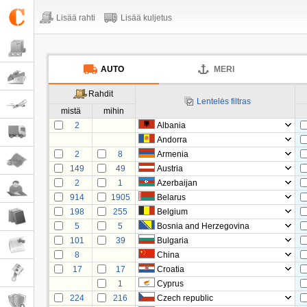
Lisää rahti
Lisää kuljetus
AUTO
MERI
Rahdit
Lentelės filtras
mistä
mihin
2
Albania
Andorra
2
8
Armenia
149
49
Austria
2
1
Azerbaijan
914
1905
Belarus
198
255
Belgium
5
5
Bosnia and Herzegovina
101
39
Bulgaria
8
China
17
17
Croatia
1
Cyprus
224
216
Czech republic