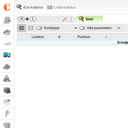
Etsi kuljetus
Lisää kuljetus
Uusi
Korityyppi
Add parameters
Lastaus
Purkaus
Ei kul