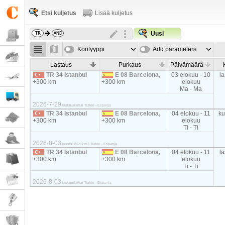
Etsi kuljetus
Lisää kuljetus
Uusi
Korityyppi
Add parameters
Lastaus
Purkaus
Päivämäärä
TR 34 Istanbul
E 08 Barcelona,
03 elokuu - 10
la
+300 km
+300 km
elokuu
Ma - Ma
2026-7-29
lastauslaituri Turkki - Espanja
TR 34 Istanbul
E 08 Barcelona,
04 elokuu - 11
k
+300 km
+300 km
elokuu
Ti - Ti
2026-8-03
kuomu 82-92 m3 Turkki - Espanja
TR 34 Istanbul
E 08 Barcelona,
04 elokuu - 11
la
+300 km
+300 km
elokuu
Ti - Ti
2026-8-03
lastauslaituri Turkki - Espanja