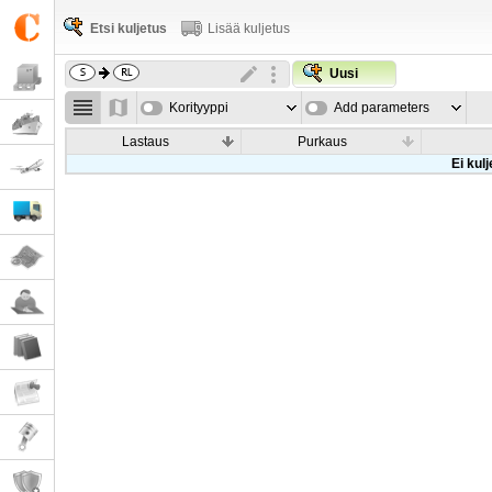
Etsi kuljetus
Lisää kuljetus
Uusi
Korityyppi
Add parameters
Lastaus
Purkaus
Ei kul