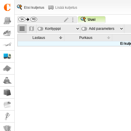
Etsi kuljetus
Lisää kuljetus
Uusi
Korityyppi
Add parameters
Lastaus
Purkaus
Ei kul