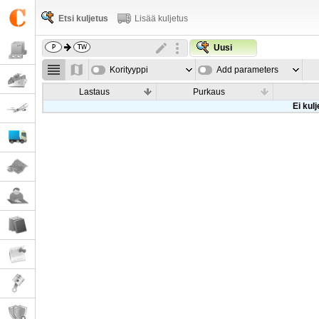
Etsi kuljetus
Lisää kuljetus
Uusi
Korityyppi
Add parameters
Lastaus
Purkaus
Ei kul