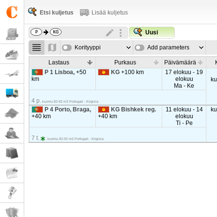
Etsi kuljetus
Lisää kuljetus
Uusi
Korityyppi
Add parameters
Lastaus
Purkaus
Päivämäärä
P 1 Lisboa,
+50
KG
+100 km
17 elokuu - 19
km
elokuu
k
Ma - Ke
4 p.
kuomu 82-92 m3 Portugali - Kirgisia
P 4 Porto, Braga,
KG Bishkek reg.
11 elokuu - 14
k
+40 km
+40 km
elokuu
Ti - Pe
7 t.
kuomu 82-92 m3 Portugali - Kirgisia