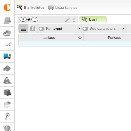
Etsi kuljetus
Lisää kuljetus
Uusi
Korityyppi
Add parameters
Lastaus
Purkaus