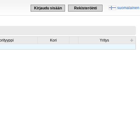
suomalainen
Kirjaudu sisään
Rekisteröinti
orityyppi
Kori
Yritys