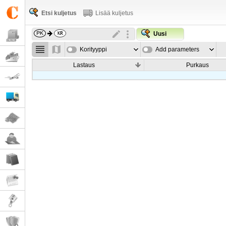
Etsi kuljetus
Lisää kuljetus
Uusi
Korityyppi
Add parameters
Lastaus
Purkaus