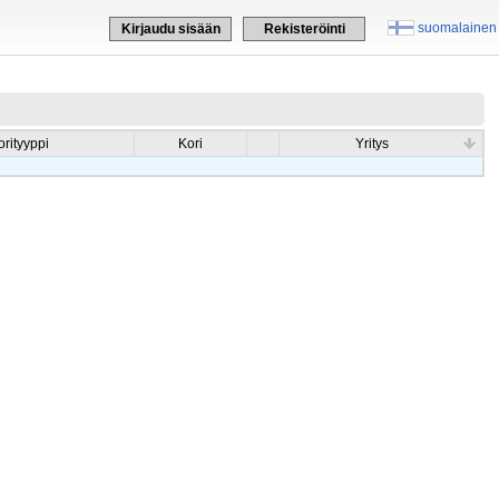
suomalainen
Kirjaudu sisään
Rekisteröinti
orityyppi
Kori
Yritys