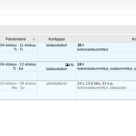
Päivämäärä
Korityyppi
Ko
04 elokuu - 11 elokuu
lastauslaituri
30 t
Ti - Ti
kokonaiskuormitus
04 elokuu - 12 elokuu
24 t
Ti - Ke
kokonaiskuormitus, osakuormitus, yl
lastauslaituri
03 elokuu - 09 elokuu
jäähdyttämö
24 t, 13.6 ldm, 33 e.p.
Ma - Su
kokonaiskuormitus, takaapäin