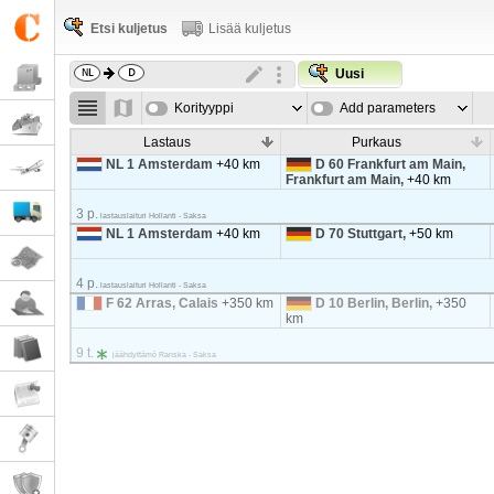
Etsi kuljetus
Lisää kuljetus
Uusi
Korityyppi
Add parameters
Lastaus
Purkaus
NL 1 Amsterdam
+40 km
D 60 Frankfurt am Main,
Frankfurt am Main,
+40 km
3 p.
lastauslaituri Hollanti - Saksa
NL 1 Amsterdam
+40 km
D 70 Stuttgart,
+50 km
4 p.
lastauslaituri Hollanti - Saksa
F 62 Arras, Calais
+350 km
D 10 Berlin, Berlin,
+350
km
9 t.
jäähdyttämö Ranska - Saksa