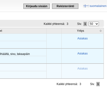
suomalainen
Kirjaudu sisään
Rekisteröinti
Kaikki yhteensä:
3
Siv.
1
ri
Yritys
Asiakas
Asiakas
häältä, sivu, takaapäin
Asiakas
Kaikki yhteensä:
3
Siv.
1