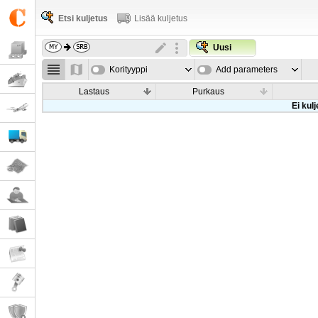
Etsi kuljetus
Lisää kuljetus
Uusi
Korityyppi
Add parameters
Lastaus
Purkaus
Ei kul