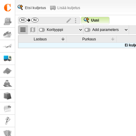
Etsi kuljetus
Lisää kuljetus
Uusi
Korityyppi
Add parameters
Lastaus
Purkaus
Ei kul