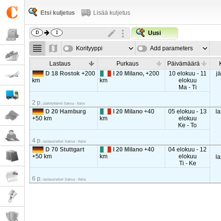
Etsi kuljetus
Lisää kuljetus
Uusi
Korityyppi
Add parameters
Lastaus
Purkaus
Päivämäärä
D 18 Rostok
+200
I 20 Milano,
+200
10 elokuu - 11
j
km
km
elokuu
Ma - Ti
2 p.
jäähdyttämö Saksa - Italia
D 20 Hamburg
I 20 Milano
+40
05 elokuu - 13
la
+50 km
km
elokuu
Ke - To
4 p.
lastauslaituri Saksa - Italia
D 70 Stuttgart
I 20 Milano
+40
04 elokuu - 12
+50 km
km
elokuu
la
Ti - Ke
6 p.
lastauslaituri Saksa - Italia