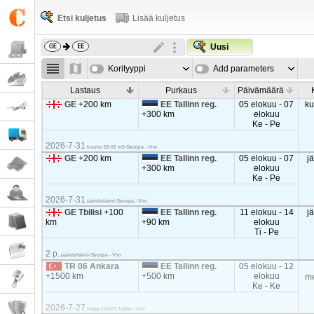
Etsi kuljetus
Lisää kuljetus
Uusi
Korityyppi
Add parameters
Lastaus
Purkaus
Päivämäärä
GE
+200 km
EE Tallinn reg.
05 elokuu - 07
k
+300 km
elokuu
Ke - Pe
2026-7-31
kuomu 82-92 m3 Georgia - Viro
GE
+200 km
EE Tallinn reg.
05 elokuu - 07
j
+300 km
elokuu
Ke - Pe
2026-7-31
jäähdyttämö Georgia - Viro
GE Tbilisi
+100
EE Tallinn reg.
11 elokuu - 14
j
km
+90 km
elokuu
Ti - Pe
2 p.
jäähdyttämö Georgia - Viro
TR 06 Ankara
EE Tallinn reg.
05 elokuu - 12
+1500 km
+500 km
elokuu
m
Ke - Ke
2026-7-27
mega 100m3 Turkki - Viro