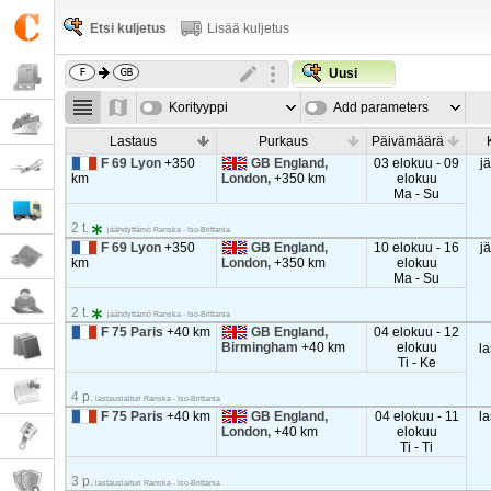
Etsi kuljetus
Lisää kuljetus
Uusi
Korityyppi
Add parameters
Lastaus
Purkaus
Päivämäärä
F 69 Lyon
+350
GB England,
03 elokuu - 09
j
km
London,
+350 km
elokuu
Ma - Su
2 t.
jäähdyttämö Ranska - Iso-Brittania
F 69 Lyon
+350
GB England,
10 elokuu - 16
j
km
London,
+350 km
elokuu
Ma - Su
2 t.
jäähdyttämö Ranska - Iso-Brittania
F 75 Paris
+40 km
GB England,
04 elokuu - 12
Birmingham
+40 km
elokuu
la
Ti - Ke
4 p.
lastauslaituri Ranska - Iso-Brittania
F 75 Paris
+40 km
GB England,
04 elokuu - 11
la
London,
+40 km
elokuu
Ti - Ti
3 p.
lastauslaituri Ranska - Iso-Brittania