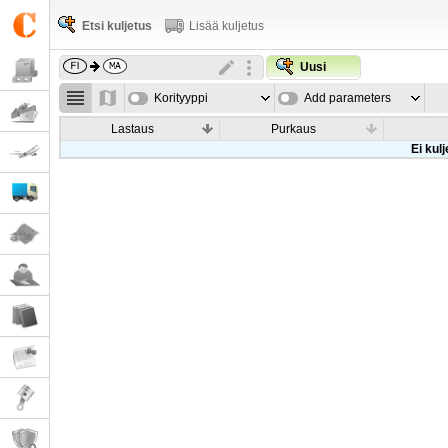
Etsi kuljetus
Lisää kuljetus
Uusi
Korityyppi
Add parameters
Lastaus
Purkaus
Ei kul